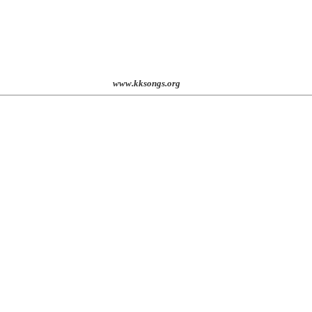
st. 2001
www.kksongs.org