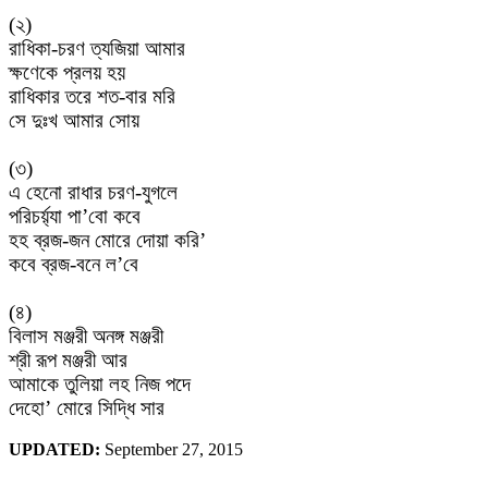
(
২
)
রাধিকা
-
চরণ
ত্যজিয়া
আমার
ক্ষণেকে
প্রলয়
হয়
রাধিকার
তরে
শত
-
বার
মরি
সে
দুঃখ
আমার
সোয়
(
৩
)
এ
হেনো
রাধার
চরণ
-
যুগলে
পরিচর্য়্যা
পা
’
বো
কবে
হহ
ব্রজ
-
জন
মোরে
দোয়া
করি
’
কবে
ব্রজ
-
বনে
ল
’
বে
(
৪
)
বিলাস
মঞ্জরী
অনঙ্গ
মঞ্জরী
শ্রী
রূপ
মঞ্জরী
আর
আমাকে
তুলিয়া
লহ
নিজ
পদে
দেহো
’
মোরে
সিদ্ধি
সার
UPDATED:
September 27, 2015