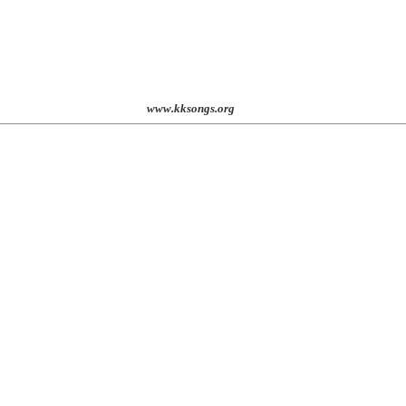
st. 2001
www.kksongs.org