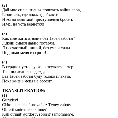
(2)
Дай мне силы, знанья почитать вайшнавов,
Различать, где ложь, где бхакти.
И когда язык мой преступленья бросит,
ИМЯ на уста вернется!
(3)
Как мне жить отныне без Твоей заботы?
Жизни смысл давно потерян.
Я несчастный нищий, без ума и силы.
Подними меня из грязи!
(4)
В сердце пусто, гулко; разгулялся ветер…
Ты - последняя надежда!
Без Твоей заботы буду только плакать,
Пока жизнь меня не бросит.
TRANSLITERATION:
(1)
Gurudev!
CHto mnе dеlаt’ snovа bеz Tvoеy zаboty…
Obrеsti smirеn’е kаk mnе?
Kаk otrinut’ gordost’, sbrosit’ sаmomnеn’е,