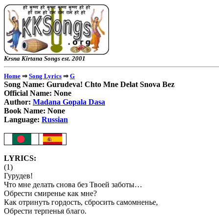
Krsna Kirtana Songs e
⇒
⇒
Home
Song Lyrics
G
Song Name: Gurudeva! Chto Mne Delat Snova Bez
Official Name: None
Author:
Madana Gopala Dasa
Book Name: None
Language:
Russian
LYRICS:
(1)
Гурудев!
Что мне делать снова без Твоей заботы…
Обрести смиренье как мне?
Как отринуть гордость, сбросить самомненье,
Обрести терпенья благо.