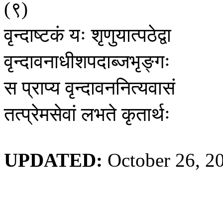
९
(
)
वृन्दाष्टकं
यः
शृणुयात्पठेद्वा
वृन्दावनाधीशपदाब्जभृङ्गः
स
प्राप्य
वृन्दावननित्यवासं
तत्प्रेमसेवां
लभते
कृतार्थः
UPDATED:
October 26, 2