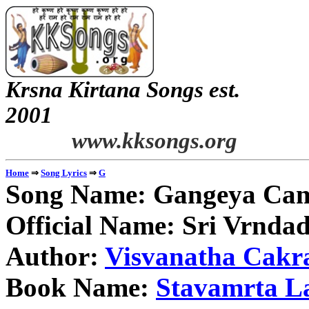
Krsna Kirtana Songs est.
2
www.kksongs.org
⇒
⇒
Home
Song Lyrics
G
Song Name: Gangeya Ca
Official Name: Sri Vrnd
Author:
Visvanatha Cakr
Book Name:
Stavamrta L