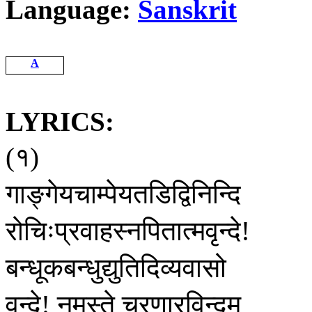
Language:
Sanskrit
A
LYRICS:
१
(
)
गाङ्गेयचाम्पेयतडिद्विनिन्दि
रोचिःप्रवाहस्नपितात्मवृन्दे
!
बन्धूकबन्धुद्युतिदिव्यवासो
वृन्दे
नमस्ते
चरणारविन्दम्
!