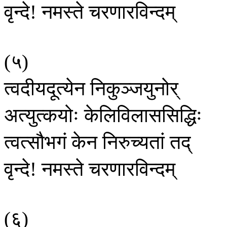
वृन्दे
नमस्ते
चरणारविन्दम्
!
५
(
)
त्वदीयदूत्येन
निकुञ्जयुनोर्
अत्युत्कयोः
केलिविलाससिद्धिः
त्वत्सौभगं
केन
निरुच्यतां
तद्
वृन्दे
नमस्ते
चरणारविन्दम्
!
६
(
)