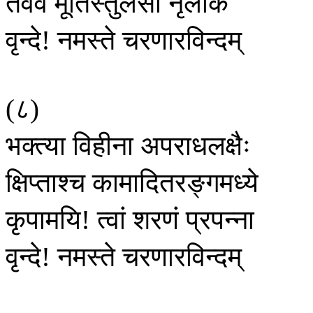
तवैव
मूर्तिस्तुलसी
नृलोके
वृन्दे
नमस्ते
चरणारविन्दम्
!
८
(
)
भक्त्या
विहीना
अपराधलक्षैः
क्षिप्ताश्च
कामादितरङ्गमध्ये
कृपामयि
त्वां
शरणं
प्रपन्ना
!
वृन्दे
नमस्ते
चरणारविन्दम्
!