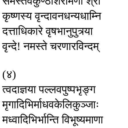
समस्तवैकुण्ठशिरोमणौ
श्री
कृष्णस्य
वृन्दावनधन्यधाम्नि
दत्ताधिकारे
वृषभानुपुत्र्या
वृन्दे
नमस्ते
चरणारविन्दम्
!
४
(
)
त्वदाज्ञया
पल्लवपुष्पभृङ्ग
मृगादिभिर्माधवकेलिकुञ्जाः
मध्वादिभिर्भान्ति
विभूष्यमाणा