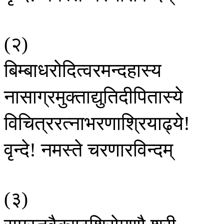
२
(
)
बिम्बाधरोदित्वरमन्दहास्य
नासाग्रमुक्ताद्युतिदीपितास्ये
विचित्ररत्नाभरणाश्रियाढ्ये
!
वृन्दे
नमस्ते
चरणारविन्दम्
!
३
(
)