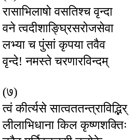
रासाभिलाषो
वसतिश्च
वृन्दा
वने
त्वदीशाङ्घ्रिसरोजसेवा
लभ्या
च
पुंसां
कृपया
तवैव
वृन्दे
नमस्ते
चरणारविन्दम्
!
७
(
)
त्वं
कीर्त्यसे
सात्वततन्त्राविद्भिर्
लीलाभिधाना
किल
कृष्णशक्तिः