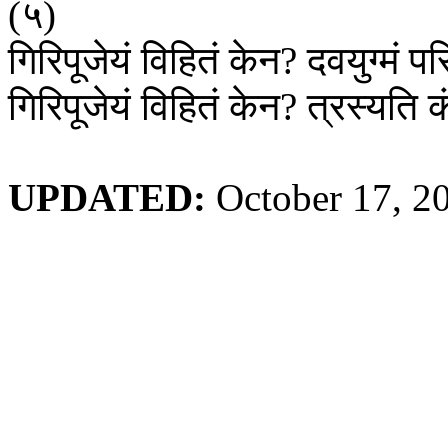
(
५
)
गिरिपूजेयं
विहितं
केन
?
दवयुग्मं
पर
गिरिपूजेयं
विहितं
केन
?
त्रस्यति
क
UPDATED:
October 17, 2