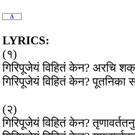
A
LYRICS:
(
१
)
गिरिपूजेयं
विहितं
केन
?
अरचि
शक्
गिरिपूजेयं
विहितं
केन
?
पूतनिका
स
(
२
)
गिरिपूजेयं
विहितं
केन
?
तृणावर्ततन