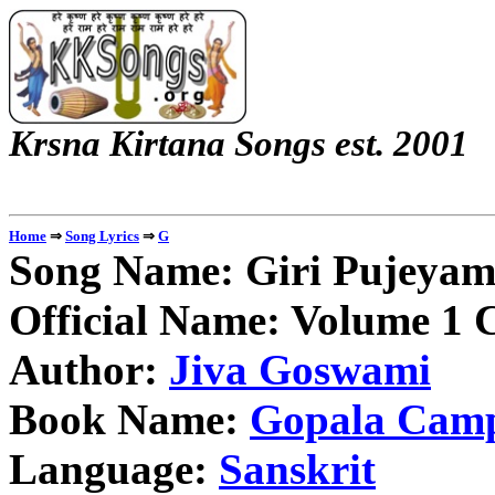
Krsna Kirtana 
⇒
⇒
Home
Song Lyrics
G
Song Name: Giri Pujeyam
Official Name: Volume 1 C
Author:
Jiva Goswami
Book Name:
Gopala Cam
Language:
Sanskrit