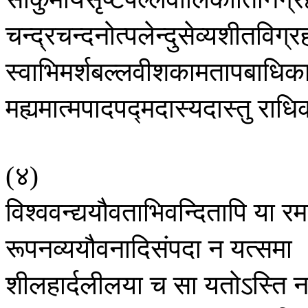
चन्द्रचन्दनोत्पलेन्दुसेव्यशीतविग्र
स्वाभिमर्शबल्लवीशकामतापबाधिक
मह्यमात्मपादपद्मदास्यदास्तु
राधि
४
(
)
विश्ववन्द्ययौवताभिवन्दितापि
या
रम
रूपनव्ययौवनादिसंपदा
न
यत्समा
शीलहार्दलीलया
च
सा
यतोऽस्ति
न