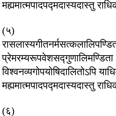
मह्यमात्मपादपद्मदास्यदास्तु
राधि
५
(
)
रासलास्यगीतनर्मसत्कलालिपण्डि
प्रेमरम्यरूपवेशसद्गुणालिमण्डिता
विश्वनव्यगोपयोषिदालितोऽपि
याध
मह्यमात्मपादपद्मदास्यदास्तु
राधि
६
(
)