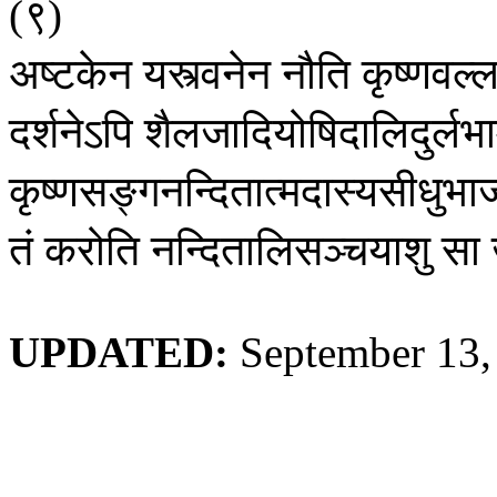
९
(
)
अष्टकेन
यस्त्वनेन
नौति
कृष्णवल्ल
दर्शनेऽपि
शैलजादियोषिदालिदुर्लभा
कृष्णसङ्गनन्दितात्मदास्यसीधुभा
तं
करोति
नन्दितालिसञ्चयाशु
सा
UPDATED:
September 13,