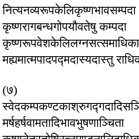
नित्यनव्यरूपकेलिकृष्णभावसम्पदा
कृष्णरागबन्धगोपयौवतेषु
कम्पदा
कृष्णरूपवेशकेलिलग्नसत्समाधिक
मह्यमात्मपादपद्मदास्यदास्तु
राधि
७
(
)
स्वेदकम्पकण्टकाश्रुगद्गदादिसञ्
मर्षहर्षवामतादिभावभुषणाञ्चिता
कृष्णनेत्रतोषिरत्नमण्डनालिदाधि