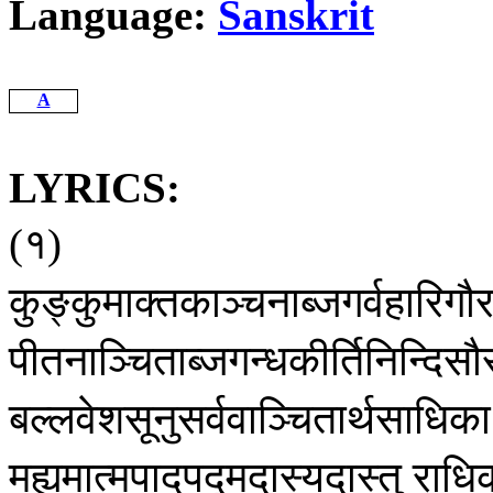
Language:
Sanskrit
A
LYRICS:
१
(
)
कुङ्कुमाक्तकाञ्चनाब्जगर्वहारिगौ
पीतनाञ्चिताब्जगन्धकीर्तिनिन्दिसौ
बल्लवेशसूनुसर्ववाञ्चितार्थसाधिका
मह्यमात्मपादपद्मदास्यदास्तु
राधि