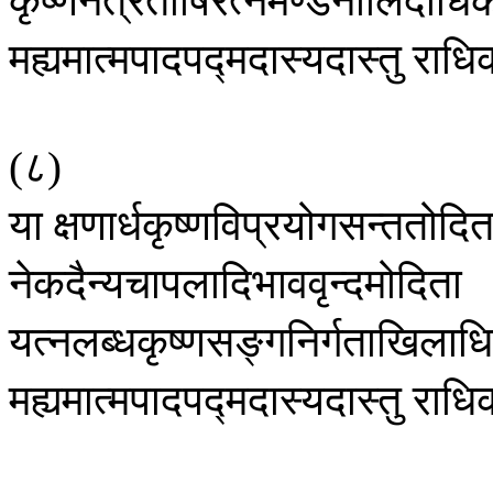
मह्यमात्मपादपद्मदास्यदास्तु
राधि
८
(
)
या
क्षणार्धकृष्णविप्रयोगसन्ततोदित
नेकदैन्यचापलादिभाववृन्दमोदिता
यत्नलब्धकृष्णसङ्गनिर्गताखिलाध
मह्यमात्मपादपद्मदास्यदास्तु
राधि