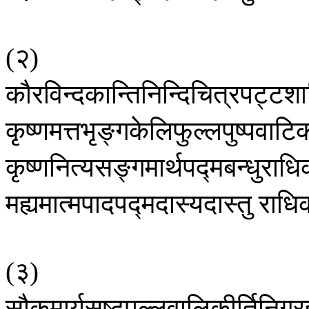
२
(
)
कौरविन्दकान्तिनिन्दिचित्रपट्टश
कृष्णमत्तभृङ्गकेलिफुल्लपुष्पवाटि
कृष्णनित्यसङ्गमार्थपद्मबन्धुराधि
मह्यमात्मपादपद्मदास्यदास्तु
राधि
३
(
)
सौकुमार्यसृष्टपल्लवालिकीर्तिनिग्र