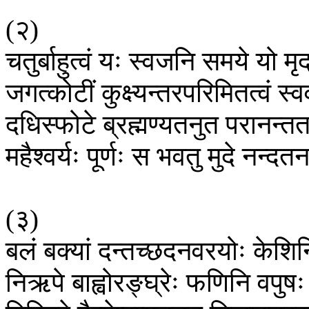
(
२
)
चतुर्बाहुत्वं
यः
स्वजनि
समये
यो
मृ
जगत्कोटीं
कुक्ष्यन्तरपरिमितत्वं
स्व
दधिस्फोटे
ब्रह्मण्यतनुत
परानन्तत
महैश्वर्यः
पूर्णः
स
भवतु
मुदे
नन्दत
(
३
)
बलं
बक्यां
दन्तच्छदनवरयोः
केशिन
निऋपे
बाह्वोरङ्घ्रेः
फणिनि
वपुषः