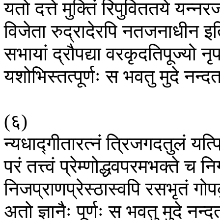
यतो
दत्ते
मुक्तिं
रिपुविततये
यन्नरज
विजेता
रुद्रादेरपि
नतजनाधीन
इत
सभायां
द्रौपद्या
वरकृदतिपूज्यो
नृ
यशोभिस्तत्पूर्णः
स
भवतु
मुदे
नन्द
(
६
)
न्यधाद्गीतारत्नं
त्रिजगदतुलं
यत्प
परं
तत्त्वं
प्रेम्णोद्धवपरमभक्ते
च
नि
निजप्राणप्रेस्ठास्वपि
रसभृतं
गोप
अतो
ज्ञानैः
पूर्णः
स
भवतु
मुदे
नन्द