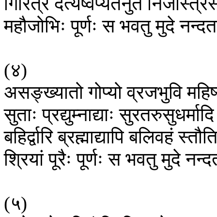
गिरित्रे
दैत्येष्वप्यतनुत
निजास्त्रस
महौजोभिः
पूर्णः
स
भवतु
मुदे
नन्द
(
४
)
असङ्ख्यातो
गोप्यो
व्रजभुवि
महिष
सुताः
प्रद्युम्नाद्याः
सुरतरुसुधर्मादि
बहिर्द्वारि
ब्रह्माद्यापि
बलिवहं
स्तौत
श्रियां
पूरैः
पूर्णः
स
भवतु
मुदे
नन्
(
५
)