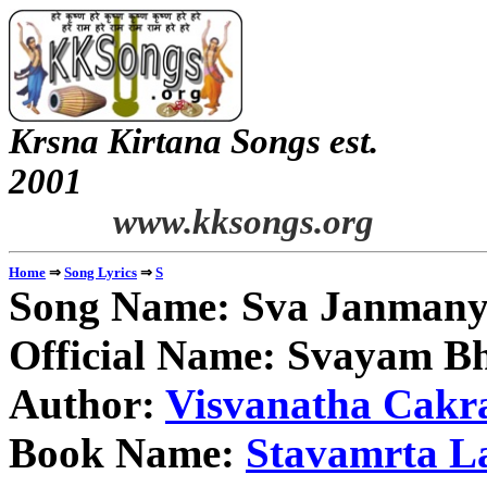
Krsna Kirtana Songs est.
2
www.kksongs.org
⇒
⇒
Home
Song Lyrics
S
Song Name: Sva Janmany
Official Name: Svayam B
Author:
Visvanatha Cakr
Book Name:
Stavamrta L