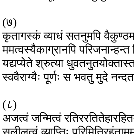
(
७
)
कृतागस्कं
व्याधं
सतनुमपि
वैकुण्ठ
ममत्वस्यैकाग्रानपि
परिजनान्हन्त
यद्यप्येते
श्रुत्या
धुवतनुतयोक्तास्
स्ववैराग्यैः
पूर्णः
स
भवतु
मुदे
नन्द
(
८
)
अजत्वं
जन्मित्वं
रतिररतितेहारहित
सलीलत्वं
व्याप्तिः
परिमितिरहंताम