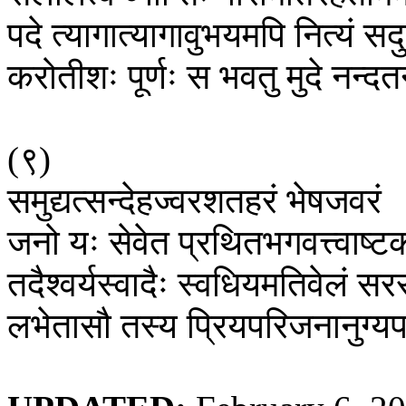
पदे
त्यागात्यागावुभयमपि
नित्यं
सदु
करोतीशः
पूर्णः
स
भवतु
मुदे
नन्द
(
९
)
समुद्यत्सन्देहज्वरशतहरं
भेषजवरं
जनो
यः
सेवेत
प्रथितभगवत्त्वाष्ट
तदैश्वर्यस्वादैः
स्वधियमतिवेलं
सर
लभेतासौ
तस्य
प्रियपरिजनानुग्यप