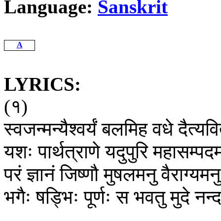
Language:
Sanskrit
A
LYRICS:
(
१
)
स्वजन्मन्यैश्वर्यं
बलमिह
वधे
दैत्यवि
यशः
पार्थत्राणे
यदुपुरि
महासम्पदम
परं
ज्ञानं
जिष्णौ
मुषलमनु
वैराग्यमनु
भगैः
षड्भिः
पूर्णः
स
भवतु
मुदे
नन्