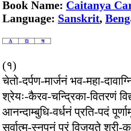
Book Name:
Caitanya
Car
Language:
Sanskrit
,
Beng
A
ଅ
অ
१
(
)
चेतो
दर्पण
मार्जनं
भव
महा
दावाग्न
-
-
-
-
श्रेयः
कैरव
चन्द्रिका
वितरणं
विद
-
-
-
आनन्दाम्बुधि
वर्धनं
प्रति
पदं
पूर्ण
-
-
सर्वात्म
स्नपनं
परं
विजयते
श्री
कृ
-
-