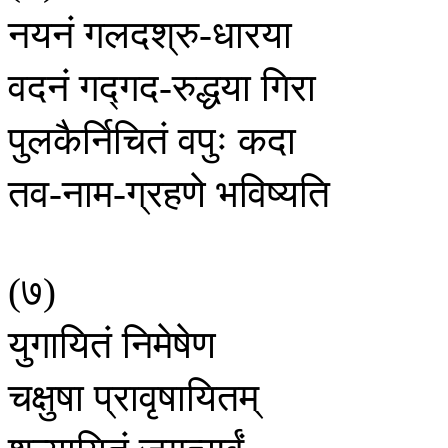
नयनं
गलदश्रु
धारया
-
वदनं
गद्गद
रुद्धया
गिरा
-
पुलकैर्निचितं
वपुः
कदा
तव
नाम
ग्रहणे
भविष्यति
-
-
७
(
)
युगायितं
निमेषेण
चक्षुषा
प्रावृषायितम्