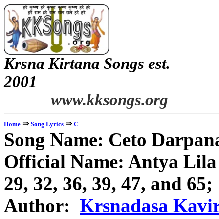
Krsna Kirtana Songs est.
2
www.kksongs.org
⇒
⇒
Home
Song Lyrics
C
Song Name:
Ceto
Darpan
Official Name:
Antya
Lila
29, 32, 36, 39, 47, and 65;
Author:
Krsnadasa
Kavi