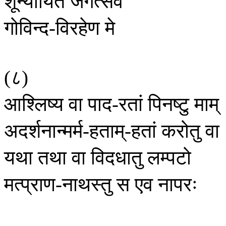
शून्यायितं
जगत्सर्वं
गोविन्द
विरहेण
मे
-
८
(
)
आश्लिष्य
वा
पाद
रतां
पिनष्टु
माम्
-
अदर्शनान्मर्म
हताम्
हतां
करोतु
वा
-
-
यथा
तथा
वा
विदधातु
लम्पटो
मत्प्राण
नाथस्तु
स
एव
नापरः
-