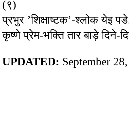
९
(
)
प्रभुर
शिक्षाष्टक
श्लोक
येइ
पडे
’
’-
कृष्णे
प्रेम
भक्ति
तार
बाड़े
दिने
दि
-
-
UPDATED:
September 28,