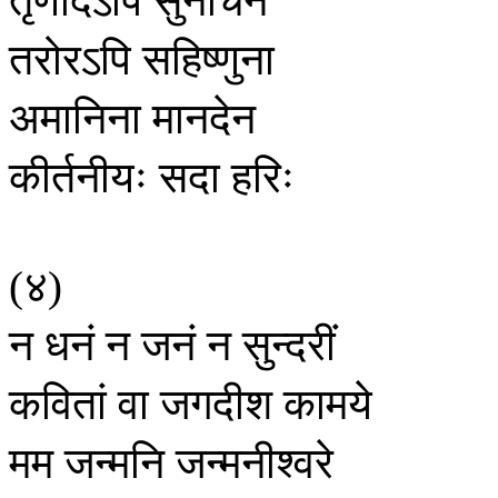
तरोरऽपि
सहिष्णुना
अमानिना
मानदेन
कीर्तनीयः
सदा
हरिः
४
(
)
न
धनं
न
जनं
न
सुन्दरीं
कवितां
वा
जगदीश
कामये
मम
जन्मनि
जन्मनीश्वरे