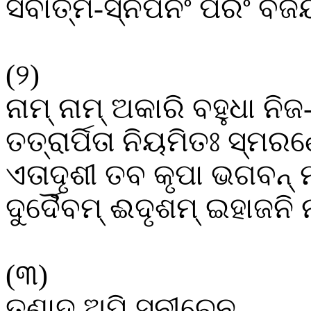
ସର୍ବାତ୍ମ
-
ସ୍ନପନଂ
ପରଂ
ବିଜ
(
୨
)
ନାମ୍
ନାମ୍
ଅକାରି
ବହୁଧା
ନିଜ
ତତ୍ରାର୍ପିତା
ନିୟମିତଃ
ସ୍ମରଣ
ଏତାଦୃଶୀ
ତବ
କୃପା
ଭଗବନ୍
ଦୁର୍ଦୈବମ୍
ଈଦୃଶମ୍
ଇହାଜନି
(
୩
)
ତୃଣାଦ୍
ଅପି
ସୁନୀଚେନ