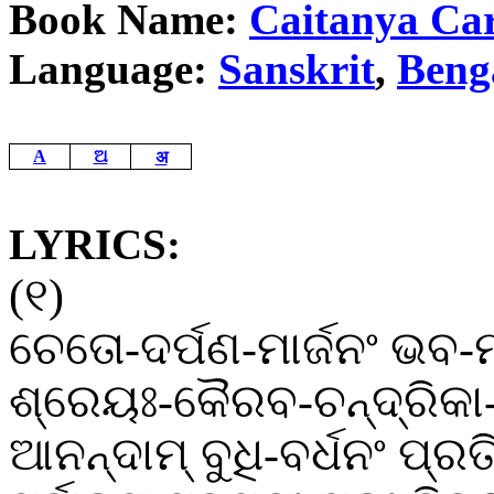
Book Name:
Caitanya
Car
Language:
Sanskrit
,
Beng
अ
A
ଅ
LYRICS:
(
୧
)
ଚେତୋ
-
ଦର୍ପଣ
-
ମାର୍ଜନଂ
ଭବ
-
ଶ୍ରେୟଃ
-
କୈରବ
-
ଚନ୍ଦ୍ରିକା
ଆନନ୍ଦାମ୍
ବୁଧି
-
ବର୍ଧନଂ
ପ୍ରତ