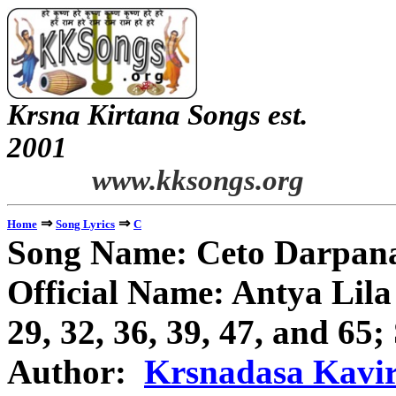
Krsna Kirtana Songs est.
2
www.kksongs.org
⇒
⇒
Home
Song Lyrics
C
Song Name:
Ceto
Darpan
Official Name:
Antya
Lila
29, 32, 36, 39, 47, and 65;
Author:
Krsnadasa
Kavi