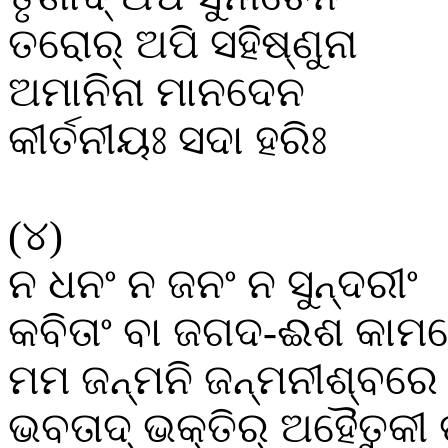
ତରୋର୍
ଅପି
ସହିଷ୍ଣୁନା
ଅମାନିନା
ମାନଦେନ
କୀର୍ତନୀୟଃ
ସଦା
ହରିଃ
(
୪
)
ନ
ଧନଂ
ନ
ଜନଂ
ନ
ସୁନ୍ଦରୀଂ
କବିତାଂ
ବା
ଜଗଦ
-
ଈଶ
କାମ
ମମ
ଜନ୍ମନି
ଜନ୍ମନୀଶ୍ବରେ
ଭବତାଦ୍
ଭକ୍ତିର୍
ଅହୈତୁକୀ