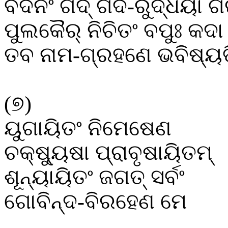
ବଦନଂ
ଗଦ୍
ଗଦ
-
ରୁଦ୍ଧୟା
ଗି
ପୁଲକୈର୍
ନିଚିତଂ
ବପୁଃ
କଦା
ତବ
ନାମ
-
ଗ୍ରହଣେ
ଭବିଷ୍ୟତ
(
୭
)
ୟୁଗାୟିତଂ
ନିମେଷେଣ
ଚକ୍ଷ୍ୟୁଷା
ପ୍ରାବୃଷାୟିତମ୍
ଶୂନ୍ୟାୟିତଂ
ଜଗତ୍
ସର୍ବଂ
ଗୋବିନ୍ଦ
-
ବିରହେଣ
ମେ