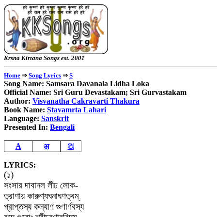
Krsna Kirtana Songs e
⇒
⇒
Home
Song Lyrics
S
Song Name: Samsara Davanala Lidha Loka
Official Name: Sri Guru Devastakam; Sri Gurvastakam
Author:
Visvanatha Cakravarti Thakura
Book Name:
Stavamrta Lahari
Language:
Sanskrit
Presented In:
Bengali
अ
A
ଅ
LYRICS:
(
১
)
সংসার
দাবানল
লীঢ
লোক
-
ত্রাণায়
কারুণ্যঘনাঘণত্বম্
প্রাপ্তস্য
কল্যাণ
গুণার্ণবস্য