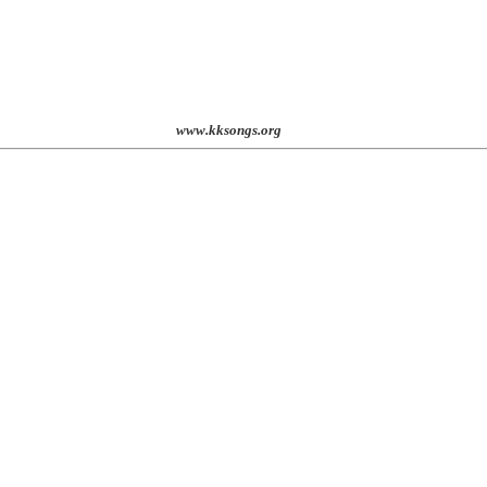
st. 2001
www.kksongs.org