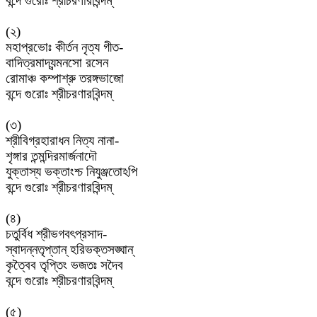
বন্দে
গুরোঃ
শ্রীচরণারবিন্দম্
(
২
)
মহাপ্রভোঃ
কীর্তন
নৃত্য
গীত
-
বাদিত্রমাদ্যন্মনসো
রসেন
রোমাঞ্চ
কম্পাশ্রু
তরঙ্গভাজো
বন্দে
গুরোঃ
শ্রীচরণারবিন্দম্
(
৩
)
শ্রীবিগ্রহারাধন
নিত্য
নানা
-
শৃঙ্গার
তন্মন্দিরমার্জনাদৌ
যুক্তাস্য
ভক্তাংশ্চ
নিযুঞ্জতোঽপি
বন্দে
গুরোঃ
শ্রীচরণারবিন্দম্
(
৪
)
চতুর্বিধ
শ্রীভগবৎপ্রসাদ
-
স্বাদন্নতৃপ্তান্
হরিভক্তসঙ্ঘান্
কৃত্বৈব
তৃপ্তিং
ভজতঃ
সদৈব
বন্দে
গুরোঃ
শ্রীচরণারবিন্দম্
(
৫
)