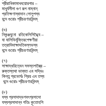
শ্রীরাধিকামাধবয়োরপার
–
মাধুর্যলীলা
গুণ
রূপ
নাম্নান্
প্রতিক্ষণাস্বাদান
লোলুপস্য
বন্দে
গুরোঃ
শ্রীচরণারবিন্দম্
(
৬
)
নিকুঞ্জযুনো
রতিকেলিসিদ্ধ্যৈ
–
যা
যালিভির্যুক্তিরপেক্ষণীয়া
তত্রাদিদাক্ষাদতিবল্লভস্য
বন্দে
গুরোঃ
শ্রীচরণারবিন্দম্
(
৭
)
সাক্ষাদ্ধরিত্বেন
সমস্তশাস্ত্রৈ
–
রুক্তস্তথা
ভাব্যত
এব
সদ্ভিঃ
কিন্তু
প্রভোর্যঃ
প্রিয়
এব
তস্য
বন্দে
গুরোঃ
শ্রীচরণারবিন্দম্
(
৮
)
যস্য
প্রসাদাদ্ভগবৎপ্রসাদো
যস্যপ্রসাদান্ন
গতিঃ
কুতোহপি