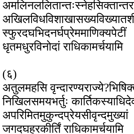
अमलिनललितान्तःस्नेहसिक्तान्तर
अखिलविधविशाखासख्यविख्यातश
स्फुरदघभिदनर्घप्रेममाणिक्यपेटीं
धृतमधुरविनोदां
राधिकामर्चयामि
(
६
)
अतुलमहसि
वृन्दारण्यराज्ये
?
भिषिक्
निखिलसमयभर्तुः
कार्तिकस्याधिदे
अपरिमितमुकुन्दप्रेयसीवृन्दमुख्यां
जगदघहरकीर्तिं
राधिकामर्चयामि