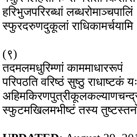
हरिभुजपरिरब्धां
लब्धरोमाञ्चपालिं
स्फुरदरुणदुकूलां
राधिकामर्चयामि
(
९
)
तदमलमधुरिम्णां
काममाधाररूपं
परिपठति
वरिष्ठं
सुष्ठु
राधाष्टकं
य
अहिमकिरणपुत्रीकूलकल्याणचन्द्
स्फुटमखिलमभीष्टं
तस्य
तुष्टस्तन