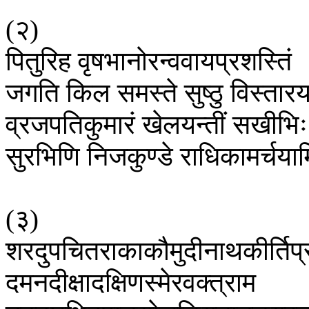
(
२
)
पितुरिह
वृषभानोरन्ववायप्रशस्तिं
जगति
किल
समस्ते
सुष्ठु
विस्तारय
व्रजपतिकुमारं
खेलयन्तीं
सखीभिः
सुरभिणि
निजकुण्डे
राधिकामर्चयाम
(
३
)
शरदुपचितराकाकौमुदीनाथकीर्तिप
दमनदीक्षादक्षिणस्मेरवक्त्राम