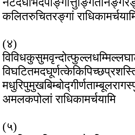
नटदघभिदपाङ्गोत्तुङ्गितानङ्गरङ्
कलितरुचितरङ्गां
राधिकामर्चयाम
(
४
)
विविधकुसुमवृन्दोत्फुल्लधम्मिल्लघा
विघटितमदघूर्णत्केकिपिच्छप्रशस्
मधुरिपुमुखबिम्बोद्गीर्णताम्बूलरागस
अमलकपोलां
राधिकामर्चयामि
(
५
)