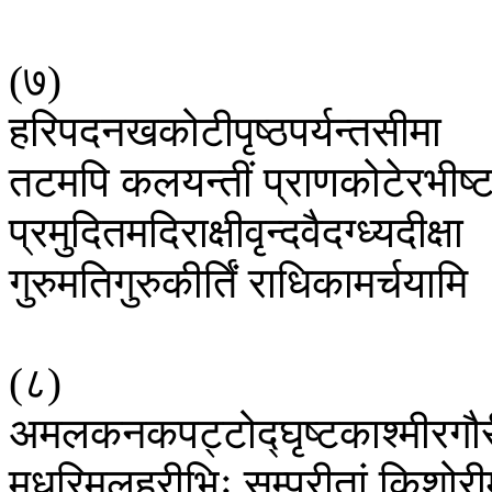
(
७
)
हरिपदनखकोटीपृष्ठपर्यन्तसीमा
तटमपि
कलयन्तीं
प्राणकोटेरभीष्
प्रमुदितमदिराक्षीवृन्दवैदग्ध्यदीक्षा
गुरुमतिगुरुकीर्तिं
राधिकामर्चयामि
(
८
)
अमलकनकपट्टोद्घृष्टकाश्मीरगौर
मधुरिमलहरीभिः
सम्परीतां
किशोरी