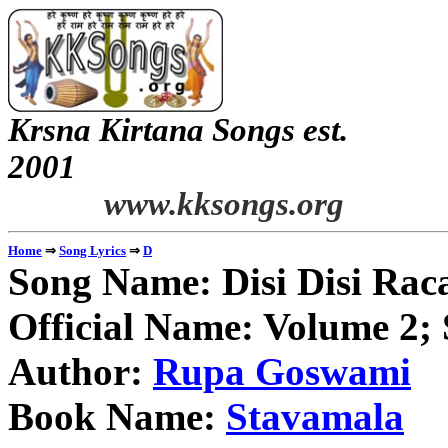
Krsna Kirtana Songs est.
2
www.kksongs.org
⇒
⇒
Home
Song Lyrics
D
Song Name: Disi Disi Rac
Official Name: Volume 2;
Author:
Rupa Goswami
Book Name:
Stavamala