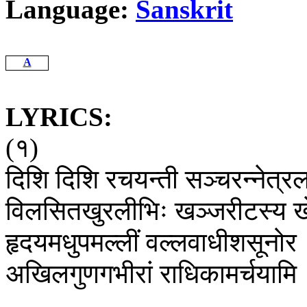
Language:
Sanskrit
A
LYRICS:
(
१
)
दिशि
दिशि
रचयन्ती
सञ्चरन्नेत्रलक
विलसितखुरलीभिः
खञ्जरीटस्य
ख
हृदयमधुपमल्लीं
वल्लवाधीशसूनोर
अखिलगुणगभीरां
राधिकामर्चयामि