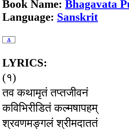
Book Name:
Bhagavata P
Language:
Sanskrit
A
LYRICS:
१
(
)
तव
कथामृतं
तप्तजीवनं
कविभिरीडितं
कल्मषापहम्
श्रवणमङ्गलं
श्रीमदाततं