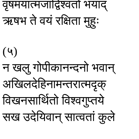
वृषमयात्मजाद्विश्वतो
भयाद्
ऋषभ
ते
वयं
रक्षिता
मुहुः
५
(
)
न
खलु
गोपीकानन्दनो
भवान्
अखिलदेहिनामन्तरात्मदृक्
विखनसार्थितो
विश्वगुप्तये
सख
उदेयिवान्
सात्वतां
कुले