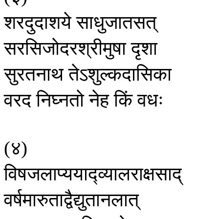
शरदुदाशये
साधुजातसत्
सरसिजोदरश्रीमुषा
दृशा
सुरतनाथ
तेऽशुल्कदासिका
वरद
निघ्नतो
नेह
किं
वधः
४
(
)
विषजलाप्ययाद्व्यालराक्षसाद्
वर्षमारुताद्वैद्युतानलात्