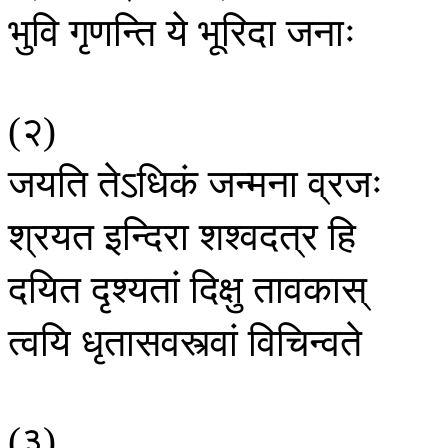
भुवि
गृणन्ति
ये
भूरिदा
जनाः
२
(
)
जयति
तेऽधिकं
जन्मना
व्रजः
श्रयत
इन्दिरा
शश्वदत्र
हि
दयित
दृश्यतां
दिक्षु
तावकास्
त्वयि
धृतासवस्त्वां
विचिन्वते
३
(
)