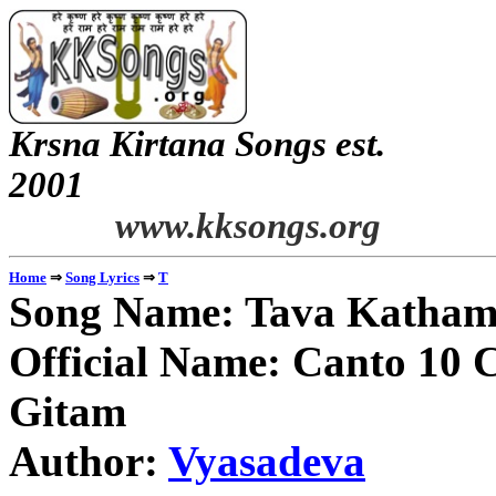
Krsna Kirtana Songs est.
2
www.kksongs.org
⇒
⇒
Home
Song Lyrics
T
Song Name: Tava Katham
Official Name: Canto 10 C
Gitam
Author:
Vyasadeva