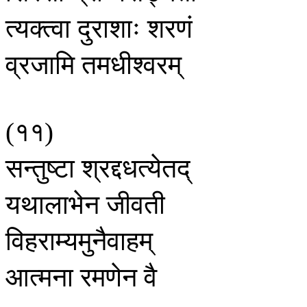
त्यक्त्वा
दुराशाः
शरणं
व्रजामि
तमधीश्वरम्
११
(
)
सन्तुष्टा
श्रद्दधत्येतद्
यथालाभेन
जीवती
विहराम्यमुनैवाहम्
आत्मना
रमणेन
वै