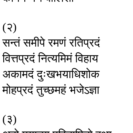
२
(
)
सन्तं
समीपे
रमणं
रतिप्रदं
वित्तप्रदं
नित्यमिमं
विहाय
अकामदं
दुःखभयाधिशोक
मोहप्रदं
तुच्छमहं
भजेऽज्ञा
३
(
)