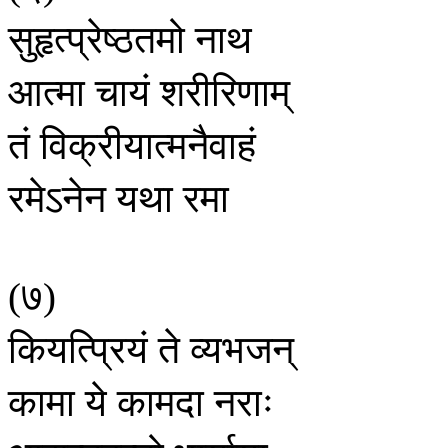
सुहृत्प्रेष्ठतमो
नाथ
आत्मा
चायं
शरीरिणाम्
तं
विक्रीयात्मनैवाहं
रमेऽनेन
यथा
रमा
७
(
)
कियत्प्रियं
ते
व्यभजन्
कामा
ये
कामदा
नराः