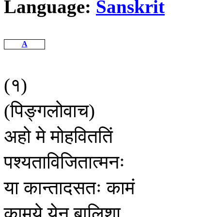
Language:
Sanskrit
A
१
(
)
पिङ्गलोवाच
(
)
अहो
मे
मोहविततिं
पश्यताविजितात्मनः
या
कान्तादसतः
कामं
कामये
येन
बालिशा