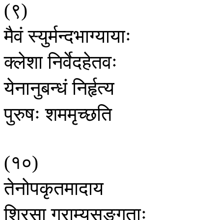
९
(
)
मैवं
स्युर्मन्दभाग्यायाः
क्लेशा
निर्वेदहेतवः
येनानुबन्धं
निर्हृत्य
पुरुषः
शममृच्छति
१०
(
)
तेनोपकृतमादाय
शिरसा
ग्राम्यसङ्गताः