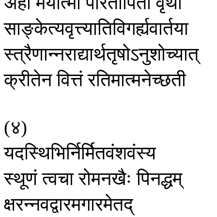
अहो
मयात्मा
परितापितो
वृथा
साङ्केत्यवृत्त्यातिविगर्ह्यवार्तया
स्त्रैणान्नराद्यार्थतृषोऽनुशोच्यात्
क्रीतेन
वित्तं
रतिमात्मनेच्छती
४
(
)
यदस्थिभिर्निर्मितवंशवंस्य
स्थूणं
त्वचा
रोमनखैः
पिनद्धम्
क्षरन्नवद्वारमगारमेतद्