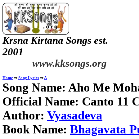
Krsna Kirtana Songs est.
2
www.kksongs.org
⇒
⇒
Home
Song Lyrics
A
Song Name: Aho Me Moha
Official Name: Canto 11 C
Author:
Vyasadeva
Book Name:
Bhagavata P