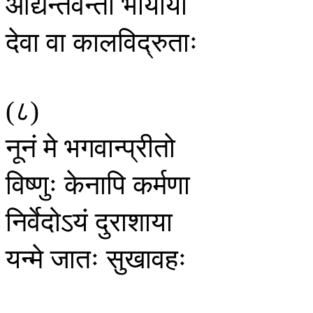
आद्यन्तवन्तो
भार्याया
देवा
वा
कालविद्रुताः
८
(
)
नूनं
मे
भगवान्प्रीतो
विष्णुः
केनापि
कर्मणा
निर्वेदोऽयं
दुराशाया
यन्मे
जातः
सुखावहः