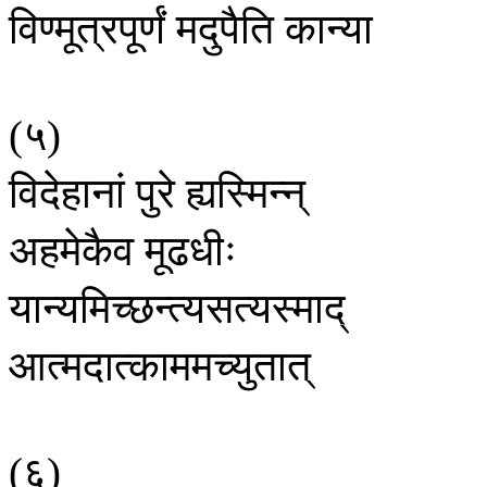
विण्मूत्रपूर्णं
मदुपैति
कान्या
५
(
)
विदेहानां
पुरे
ह्यस्मिन्न्
अहमेकैव
मूढधीः
यान्यमिच्छन्त्यसत्यस्माद्
आत्मदात्काममच्युतात्
६
(
)